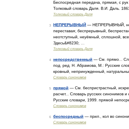
Беспосредная передача, прямая, с рук 
Толковый словарь Даля. В.И. Даль. 18
Толковый словарь Даля
НЕПРЕРЫВНЫЙ
— НЕПРЕРЫВНЫЙ, непр
3
переставая; беспрерывный, беспрест
неотступный, неуёмный, сплошной, все
Здесь&#8230; …
Толковый словарь Даля
непосредственный
— См. прямо... Сл
4
под. ред. Н. Абрамова, М.: Русские сл
кровный, непринужденный, натуральный
Словарь синонимов
прямой
— См. беспристрастный, искре
5
расчет... Словарь русских синонимов и
Русские словари, 1999. прямой непос
Словарь синонимов
беспосредный
— прил., кол во синони
6
Словарь синонимов