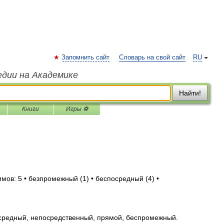
Запомнить сайт
Словарь на свой сайт
RU
едии на Академике
Найти!
Книги
Игры ⚽
мов: 5 • безпромежный (1) • беспосредный (4) •
редный, непосредственный, прямой, беспромежный.