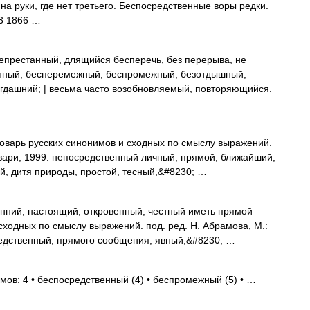
на руки, где нет третьего. Беспосредственные воры редки.
63 1866 …
естанный, длящийся бесперечь, без перерыва, не
анный, бесперемежный, беспромежный, безотдышный,
гдашний; | весьма часто возобновляемый, повторяющийся.
оварь русских синонимов и сходных по смыслу выражений.
овари, 1999. непосредственный личный, прямой, ближайший;
, дитя природы, простой, тесный,&#8230; …
нний, настоящий, откровенный, честный иметь прямой
 сходных по смыслу выражений. под. ред. Н. Абрамова, М.:
редственный, прямого сообщения; явный,&#8230; …
мов: 4 • беспосредственный (4) • беспромежный (5) • …