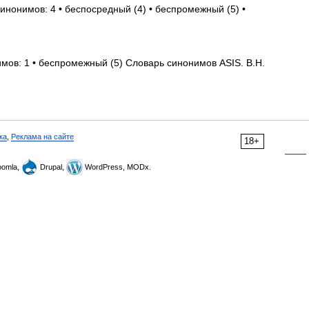
синонимов: 4 • беспосредный (4) • беспромежный (5) •
имов: 1 • беспромежный (5) Словарь синонимов ASIS. В.Н.
ка
,
Реклама на сайте
18+
omla,
Drupal,
WordPress, MODx.