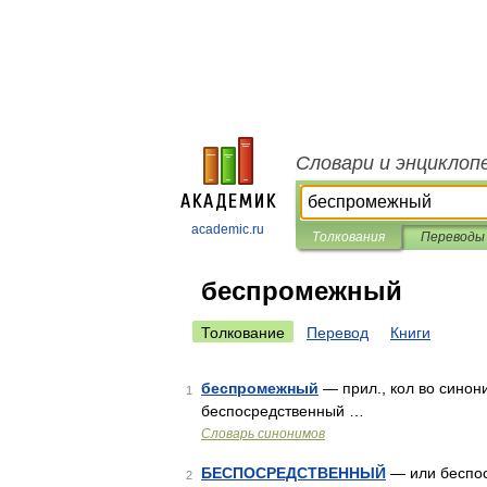
Словари и энциклоп
academic.ru
Толкования
Переводы
беспромежный
Толкование
Перевод
Книги
беспромежный
— прил., кол во синони
1
беспосредственный …
Словарь синонимов
БЕСПОСРЕДСТВЕННЫЙ
— или беспос
2