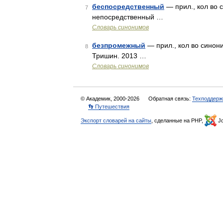
беспосредственный
— прил., кол во 
7
непосредственный …
Словарь синонимов
безпромежный
— прил., кол во синон
8
Тришин. 2013 …
Словарь синонимов
© Академик, 2000-2026
Обратная связь:
Техподдерж
👣 Путешествия
Экспорт словарей на сайты
, сделанные на PHP,
Jo